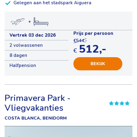
Gelegen aan het stadspark Aiguera
+
Prijs per persoon
Vertrek 03 dec 2026
€544,-
512,-
2 volwassenen
€
8 dagen
BEKIJK
Halfpension
Primavera Park -
Vliegvakanties
COSTA BLANCA, BENIDORM