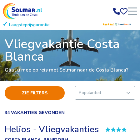
Laagsteprijsgarantie
Gratis annuleren
Vliegvakantie Costa
Blanca
Gaat u mee op reis met Solmar naar de Costa Blanca?
ZIE FILTERS
34 VAKANTIES GEVONDEN
Helios - Vliegvakanties
COSTA BLANCA, BENIDORM