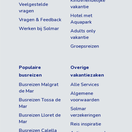
Kindvriendelijke
Veelgestelde
vakantie
vragen
Hotel met
Vragen & Feedback
Aquapark
Werken bij Solmar
Adults only
vakantie
Groepsreizen
Populaire
Overige
busreizen
vakantiezaken
Busreizen Malgrat
Alle Services
de Mar
Algemene
Busreizen Tossa de
voorwaarden
Mar
Solmar
Busreizen Lloret de
verzekeringen
Mar
Reis inspiratie
Busreizen Calella