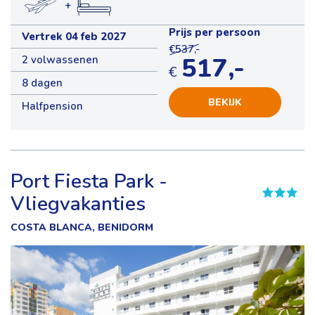
+
Prijs per persoon
Vertrek 04 feb 2027
€537,-
517,-
2 volwassenen
€
8 dagen
BEKIJK
Halfpension
Port Fiesta Park -
Vliegvakanties
COSTA BLANCA, BENIDORM