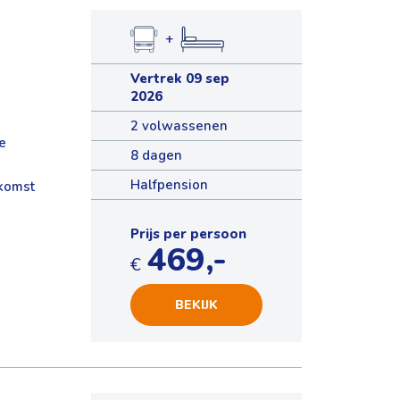
+
Vertrek 09 sep
2026
2 volwassenen
e
8 dagen
Halfpension
nkomst
Prijs per persoon
469,-
€
BEKIJK