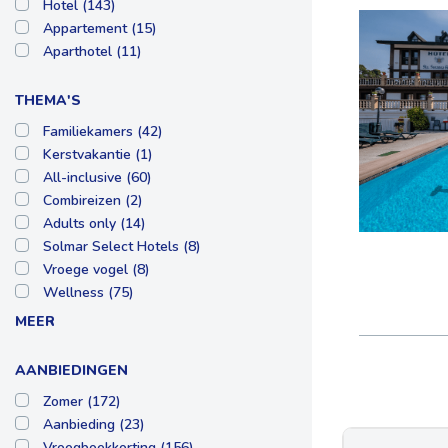
Hotel (143)
Appartement (15)
Aparthotel (11)
THEMA'S
Familiekamers (42)
Kerstvakantie (1)
All-inclusive (60)
Combireizen (2)
Adults only (14)
Solmar Select Hotels (8)
Vroege vogel (8)
Wellness (75)
MEER
AANBIEDINGEN
Zomer (172)
Aanbieding (23)
Vroegboekkorting (156)