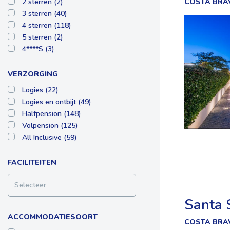
2 sterren (2)
COSTA BRA
3 sterren (40)
4 sterren (118)
5 sterren (2)
4****S (3)
VERZORGING
Logies (22)
Logies en ontbijt (49)
Halfpension (148)
Volpension (125)
All Inclusive (59)
FACILITEITEN
Selecteer
Santa 
ACCOMMODATIESOORT
COSTA BRA