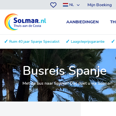
Mijn Boeking
NL
AANBIEDINGEN
TH
Ruim 40 jaar Spanje Specialist
Laagsteprijsgarantie
Busreis Spanje
Met de bus naar Spanje? Dat doet u via Solmar!