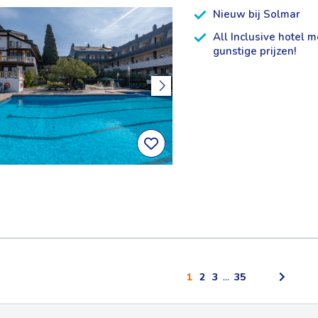
Nieuw bij Solmar
All Inclusive hotel m
gunstige prijzen!
1
2
3
...
35