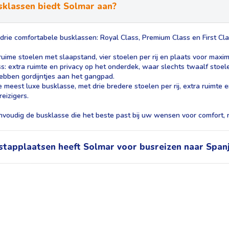
klassen biedt Solmar aan?
drie comfortabele busklassen: Royal Class, Premium Class en First Cla
ruime stoelen met slaapstand, vier stoelen per rij en plaats voor maxim
: extra ruimte en privacy op het onderdek, waar slechts twaalf stoele
hebben gordijntjes aan het gangpad.
de meest luxe busklasse, met drie bredere stoelen per rij, extra ruimte
eizigers.
nvoudig de busklasse die het beste past bij uw wensen voor comfort, r
tapplaatsen heeft Solmar voor busreizen naar Span