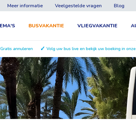
Meer informatie
Veelgestelde vragen
Blog
EMA'S
BUSVAKANTIE
VLIEGVAKANTIE
A
Gratis annuleren
Volg uw bus live en bekijk uw boeking in onz