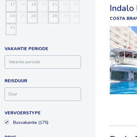
17
18
19
20
21
22
23
Indalo
24
25
26
27
28
29
30
COSTA BRA
31
VAKANTIE PERIODE
REISDUUR
VERVOERSTYPE
Busvakantie (175)