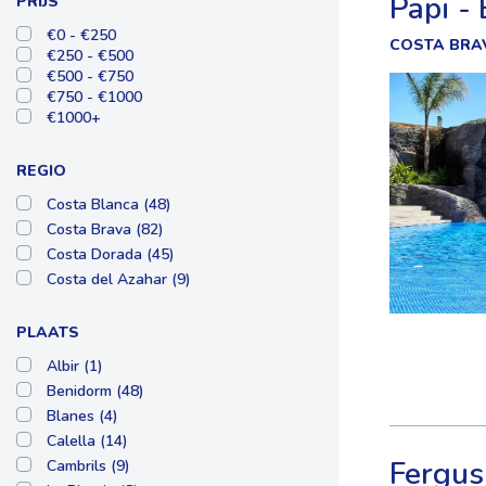
Papi -
PRIJS
€0 - €250
COSTA BRA
€250 - €500
€500 - €750
€750 - €1000
€1000+
REGIO
Costa Blanca (48)
Costa Brava (82)
Costa Dorada (45)
Costa del Azahar (9)
PLAATS
Albir (1)
Benidorm (48)
Blanes (4)
Calella (14)
Fergus
Cambrils (9)