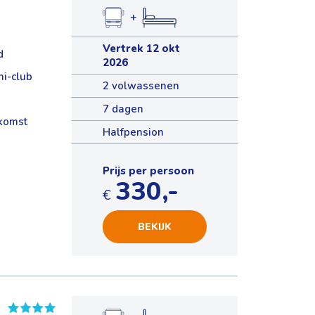
+
Vertrek 12 okt
d
2026
ni-club
2 volwassenen
7 dagen
nkomst
Halfpension
Prijs per persoon
330,-
€
BEKIJK