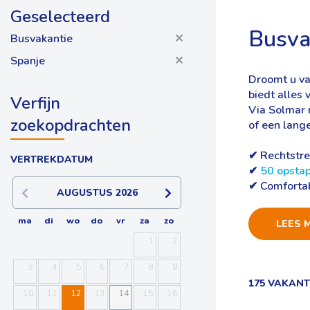
Geselecteerd
Busva
Busvakantie
✕
Spanje
✕
Droomt u va
biedt alles 
Verfijn
Via Solmar 
zoekopdrachten
of een lange
✔ Rechtstre
VERTREKDATUM
✔
50 opsta
✔ Comfortab
AUGUSTUS
2026
ma
di
wo
do
vr
za
zo
LEES 
1
2
3
4
5
6
7
8
9
175 VAKAN
10
11
12
13
14
15
16