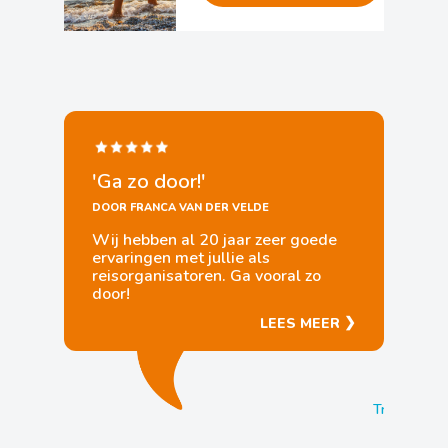
'Ga zo door!'
DOOR FRANCA VAN DER VELDE
Wij hebben al 20 jaar zeer goede
ervaringen met jullie als
reisorganisatoren. Ga vooral zo
door!
❯
LEES MEER
Trustpilot