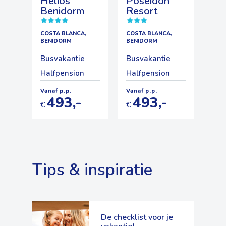
Helios
Poseidon
Benidorm
Resort
COSTA BLANCA,
COSTA BLANCA,
BENIDORM
BENIDORM
Busvakantie
Busvakantie
Halfpension
Halfpension
Vanaf p.p.
Vanaf p.p.
493,-
493,-
€
€
Tips & inspiratie
De checklist voor je