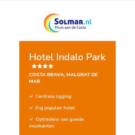
Hotel Indalo Park
COSTA BRAVA, MALGRAT DE
MAR
Centrale ligging
Erg populair hotel
Optredens van goede
muzikanten