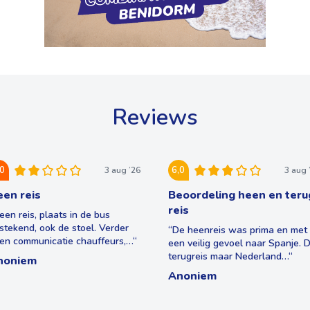
Reviews
,0
6,0
3 aug ’26
3 aug 
en reis
Beoordeling heen en teru
reis
een reis, plaats in de bus
tstekend, ook de stoel. Verder
“
De heenreis was prima en met
en communicatie chauffeurs,…
“
een veilig gevoel naar Spanje. 
terugreis maar Nederland…
“
noniem
Anoniem