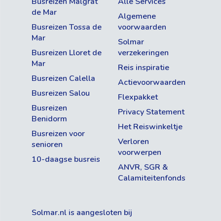
Busreizen Malgrat
Alle Services
de Mar
Algemene
Busreizen Tossa de
voorwaarden
Mar
Solmar
Busreizen Lloret de
verzekeringen
Mar
Reis inspiratie
Busreizen Calella
Actievoorwaarden
Busreizen Salou
Flexpakket
Busreizen
Privacy Statement
Benidorm
Het Reiswinkeltje
Busreizen voor
Verloren
senioren
voorwerpen
10-daagse busreis
ANVR, SGR &
Calamiteitenfonds
Solmar.nl is aangesloten bij