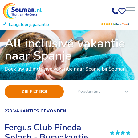
Laagsteprijsgarantie
Gratis annuleren
All inclusive vakantie
naar Spanje
Boek uw all inclusive vakantie naar Spanje bij Solmar
ZIE FILTERS
223 VAKANTIES GEVONDEN
Fergus Club Pineda
Splash - Busvakantie