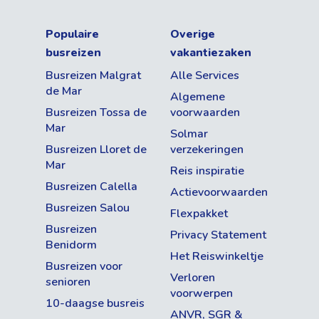
Populaire
Overige
busreizen
vakantiezaken
Busreizen Malgrat
Alle Services
de Mar
Algemene
Busreizen Tossa de
voorwaarden
Mar
Solmar
Busreizen Lloret de
verzekeringen
Mar
Reis inspiratie
Busreizen Calella
Actievoorwaarden
Busreizen Salou
Flexpakket
Busreizen
Privacy Statement
Benidorm
Het Reiswinkeltje
Busreizen voor
Verloren
senioren
voorwerpen
10-daagse busreis
ANVR, SGR &