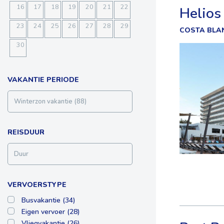
16
17
18
19
20
21
22
Helios
23
24
25
26
27
28
29
COSTA BLA
30
VAKANTIE PERIODE
REISDUUR
VERVOERSTYPE
Busvakantie (34)
Eigen vervoer (28)
Vliegvakantie (26)