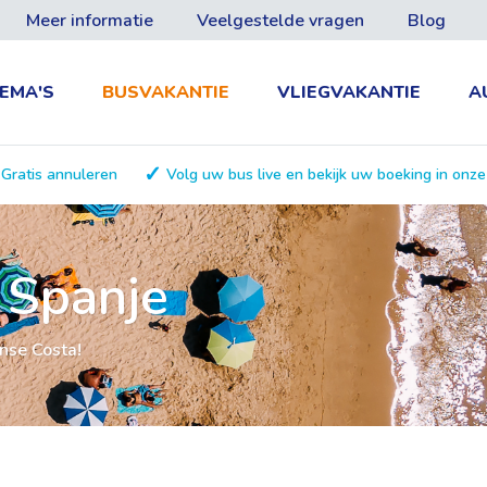
Meer informatie
Veelgestelde vragen
Blog
EMA'S
BUSVAKANTIE
VLIEGVAKANTIE
A
Gratis annuleren
Volg uw bus live en bekijk uw boeking in onz
 Spanje
nse Costa!