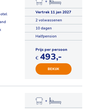
+
Vertrek 11 jan 2027
hotel
2 volwassenen
rand
10 dagen
k
Halfpension
Prijs per persoon
493,-
€
BEKIJK
+