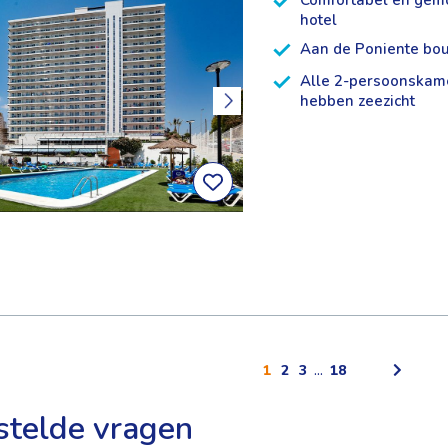
Comfortabel en gemo
hotel
Aan de Poniente bo
Alle 2-persoonskam
hebben zeezicht
1
2
3
...
18
stelde vragen