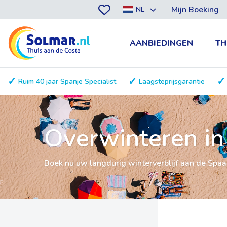
Mijn Boeking
NL
AANBIEDINGEN
TH
Ruim 40 jaar Spanje Specialist
Laagsteprijsgarantie
Overwinteren in
Boek nu uw langdurig winterverblijf aan de Spaa