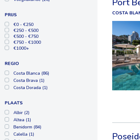
Port B
COSTA BLA
PRIJS
€0 - €250
€250 - €500
€500 - €750
€750 - €1000
€1000+
REGIO
Costa Blanca (86)
Costa Brava (1)
Costa Dorada (1)
PLAATS
Albir (2)
Altea (1)
Benidorm (84)
Poseid
Calella (1)