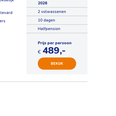
edelijk
2026
2 volwassenen
ulevard
10 dagen
ers
Halfpension
Prijs per persoon
489,-
€
BEKIJK