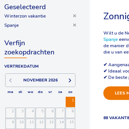
Geselecteerd
Zonni
Winterzon vakantie
✕
Spanje
✕
Wilt u de N
Spanje
eenvo
Verfijn
de manier di
zoekopdrachten
die u van e
✔ Aangenaa
VERTREKDATUM
✔ Ideaal vo
✔ De beste p
NOVEMBER
2026
ma
di
wo
do
vr
za
zo
LEES 
1
2
3
4
5
6
7
8
88 VAKANT
9
10
11
12
13
14
15