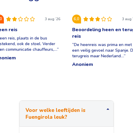
,0
6,0
3 aug ’26
3 aug 
en reis
Beoordeling heen en teru
reis
een reis, plaats in de bus
tstekend, ook de stoel. Verder
“
De heenreis was prima en met
en communicatie chauffeurs,…
“
een veilig gevoel naar Spanje. 
terugreis maar Nederland…
“
noniem
Anoniem
Voor welke leeftijden is
Fuengirola leuk?