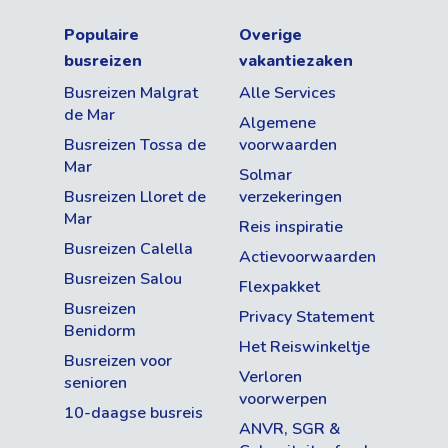
Populaire
Overige
busreizen
vakantiezaken
Busreizen Malgrat
Alle Services
de Mar
Algemene
Busreizen Tossa de
voorwaarden
Mar
Solmar
Busreizen Lloret de
verzekeringen
Mar
Reis inspiratie
Busreizen Calella
Actievoorwaarden
Busreizen Salou
Flexpakket
Busreizen
Privacy Statement
Benidorm
Het Reiswinkeltje
Busreizen voor
Verloren
senioren
voorwerpen
10-daagse busreis
ANVR, SGR &