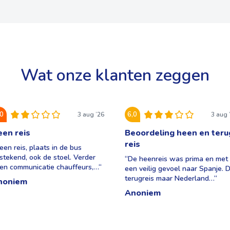
Wat onze klanten zeggen
,0
6,0
3 aug ’26
3 aug 
en reis
Beoordeling heen en teru
reis
een reis, plaats in de bus
tstekend, ook de stoel. Verder
“
De heenreis was prima en met
en communicatie chauffeurs,…
“
een veilig gevoel naar Spanje. 
terugreis maar Nederland…
“
noniem
Anoniem