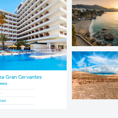
ea Gran Cervantes
INOS
s
ion