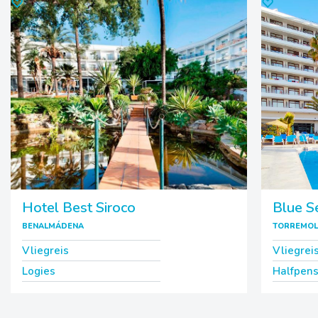
♡
♡
Hotel Best Siroco
Blue S
BENALMÁDENA
TORREMOL
Vliegreis
Vliegrei
Logies
Halfpens