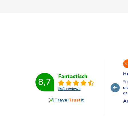
4
He
Fantastisch
8,7
“
H
ui
941
reviews
ge
A