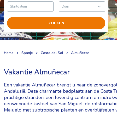
ZOEKEN
Home
Spanje
Costa del Sol
Almuñecar
Vakantie Almuñecar
Een vakantie Almuñécar brengt u naar de zonovergote
Andalusië. Deze charmante badplaats aan de Costa Tr
prachtige stranden, een levendig centrum en indruk
eeuwenoude kasteel van San Miguel, de rotsformaties
Majuelo met subtropische planten en overblijfselen 