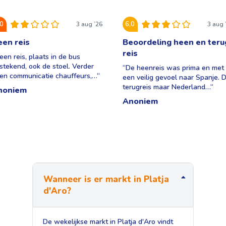
,0
6,0
3 aug ’26
3 aug 
en reis
Beoordeling heen en teru
reis
een reis, plaats in de bus
tstekend, ook de stoel. Verder
“
De heenreis was prima en met
en communicatie chauffeurs,…
“
een veilig gevoel naar Spanje. 
terugreis maar Nederland…
“
noniem
Anoniem
Wanneer is er markt in Platja
d'Aro?
De wekelijkse markt in Platja d'Aro vindt