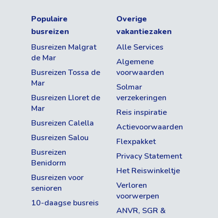
Populaire
Overige
busreizen
vakantiezaken
Busreizen Malgrat
Alle Services
de Mar
Algemene
Busreizen Tossa de
voorwaarden
Mar
Solmar
Busreizen Lloret de
verzekeringen
Mar
Reis inspiratie
Busreizen Calella
Actievoorwaarden
Busreizen Salou
Flexpakket
Busreizen
Privacy Statement
Benidorm
Het Reiswinkeltje
Busreizen voor
Verloren
senioren
voorwerpen
10-daagse busreis
ANVR, SGR &