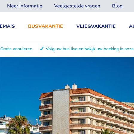
Meer informatie
Veelgestelde vragen
Blog
EMA'S
BUSVAKANTIE
VLIEGVAKANTIE
A
Gratis annuleren
Volg uw bus live en bekijk uw boeking in onz