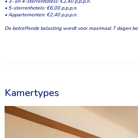
• 3- en 4-sterrenhotels: €2,40 p.p.p.n.
• 5-sterrenhotels: €6,00 p.p.p.n.
• Appartementen: €2,40 p.p.p.n.
De betreffende belasting wordt voor maximaal 7 dagen bere
Kamertypes