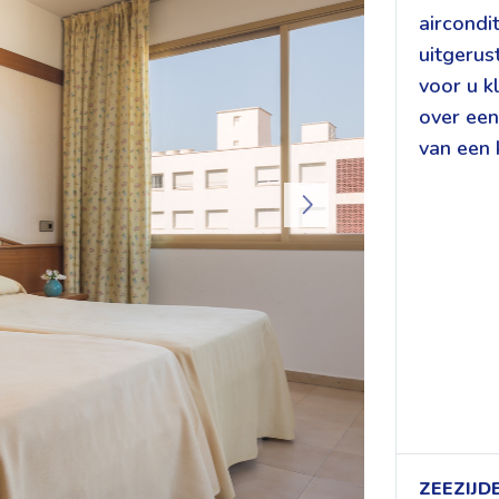
aircondi
uitgerus
voor u k
over een
van een 
ZEEZIJ