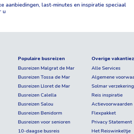
e aanbiedingen, last-minutes en inspiratie speciaal
r u
Populaire busreizen
Overige vakantie
Busreizen Malgrat de Mar
Alle Services
rtabele
Busreizen Tossa de Mar
Algemene voorwa
 kunt
Busreizen Lloret de Mar
Solmar verzekerin
Busreizen Calella
Reis inspiratie
Busreizen Salou
Actievoorwaarden
Busreizen Benidorm
Flexpakket
nse Costa Blanca. De stad staat bekend
gunstige
 boulevards en uitgebreide aanbod aan
Busreizen voor senioren
Privacy Statement
ombinatie is Benidorm geschikt voor
10-daagse busreis
Het Reiswinkeltje