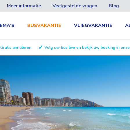
Meer informatie
Veelgestelde vragen
Blog
EMA'S
BUSVAKANTIE
VLIEGVAKANTIE
A
Gratis annuleren
Volg uw bus live en bekijk uw boeking in onz