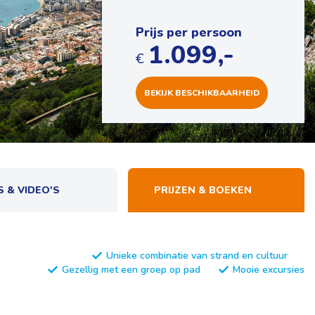
Prijs per persoon
1.099,-
€
BEKIJK
BESCHIKBAARHEID
S & VIDEO'S
PRIJZEN & BOEKEN
Unieke combinatie van strand en cultuur
Gezellig met een groep op pad
Mooie excursies