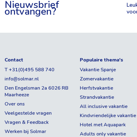
Busvakantie
Nieuwsbrief
Leuk
ontvangen?
voo
Vertrekdatum & Reisduur
Datum
Bezetting
Contact
Populaire thema's
Goed om te weten!
Aantal volwassenen
T +31(0)495 588 740
Vakantie Spanje
info@solmar.nl
Verblijf in Benidorm:
U verblijft in het comfo
Zomervakantie
Aantal kinderen
hotel Helios, waar u op basis van halfpension
Den Engelsman 2a 6026 RB
Herfstvakantie
Maarheeze
genieten van heerlijke maaltijden.
Strandvakantie
Over ons
Kamertype selectie
All inclusive vakantie
Veelgestelde vragen
Verblijf in Benalmádena:
Hotel Best Siroco
Kindvriendelijke vakantie
Benidorm is een veelzijdige badplaats aan de Spaa
Aantal kamers
(halfpension). Prima , gezellig hotel met een 
Vragen & Feedback
om haar herkenbare skyline, brede stranden, lange
Hotel met Aquapark
ligging!
Werken bij Solmar
winkels, restaurants en entertainment. Door deze c
Adults only vakantie