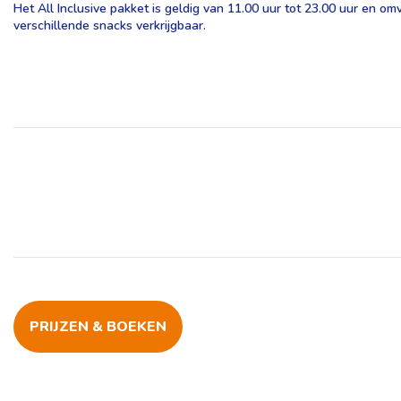
Het All Inclusive pakket is geldig van 11.00 uur tot 23.00 uur en om
verschillende snacks verkrijgbaar.
PRIJZEN & BOEKEN
Faciliteiten
Ligging
Foto's en video's
Beoordelingen
Prijzen & boeken
RH Ifach