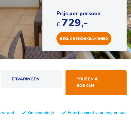
Prijs per persoon
729,-
€
BEKIJK
BESCHIKBAARHEID
ERVARINGEN
PRIJZEN &
BOEKEN
t strand
Kindvriendelijk
Entertainment voor jong en oud