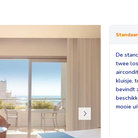
Standaa
De stand
twee los
aircondit
kluisje,
bevindt 
beschikk
mooie ui