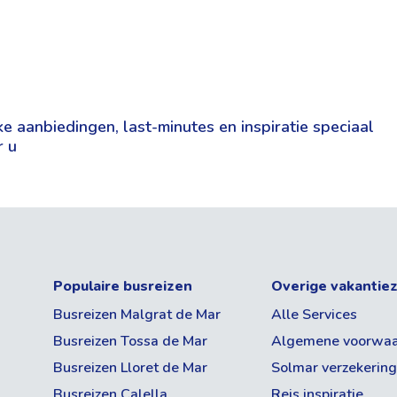
Calpe, Costa Blanca, Spanje
Exterieur
Toelichting reviews
Ca. 200m van het strand
n reisduur in en rond uw boeking binnen enkele stappen af
Buitenzwembad
Op loopafstand van het centrum va
Speeltuin
e aanbiedingen, last-minutes en inspiratie speciaal
U kunt met de trein naar de andere 
Zonneterras
r u
Fantastisch
Tuin
Goed
Gemiddeld
Fietsverhuur
Matig
Restaurant bij zwembadgedeelte
Populaire busreizen
Overige vakantie
Slecht
Busreizen Malgrat de Mar
Alle Services
Busreizen Tossa de Mar
Algemene voorwa
Busreizen Lloret de Mar
Solmar verzekerin
Entertainment
Busreizen Calella
Reis inspiratie