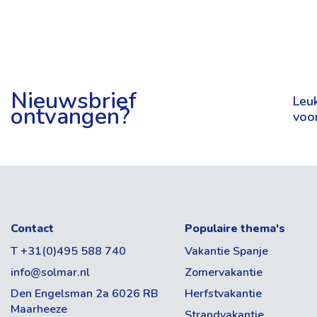
Interieur
Vervoer
+
Vul je voorkeuren voor o.a. reisgezelschap, vertrekdatum e
24-uurs receptie
−
Excursiebalie
9,1
Eigen vervoer
Vliegvakantie
Nieuwsbrief
Leuk
ontvangen?
Wifi
voo
Vertrekdatum & Reisduur
Binnenzwembad
Fantastisch
Datum
Spellen kamer
26
reviews
Aantal dagen
Fitness
Contact
Populaire thema's
Wellnesscentrum
Bezetting
T +31(0)495 588 740
Vakantie Spanje
100
% beveelt ons aan
info@solmar.nl
Zomervakantie
Aantal volwassenen
Den Engelsman 2a 6026 RB
Herfstvakantie
Restaurant & Bars
Maarheeze
Strandvakantie