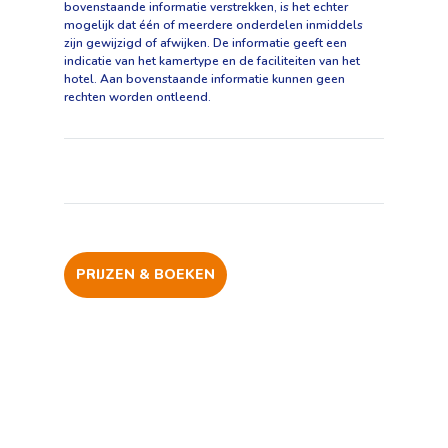
bovenstaande informatie verstrekken, is het echter
mogelijk dat één of meerdere onderdelen inmiddels
zijn gewijzigd of afwijken. De informatie geeft een
indicatie van het kamertype en de faciliteiten van het
hotel. Aan bovenstaande informatie kunnen geen
rechten worden ontleend.
PRIJZEN & BOEKEN
Faciliteiten
Ligging
Foto's en video's
Beoordelingen
Prijzen & boeken
Blaumar
Interieur
Vervoer
+
Vul je voorkeuren voor o.a. reisgezelschap,
Receptie
8,8
−
vertrekdatum en reisduur in en rond uw