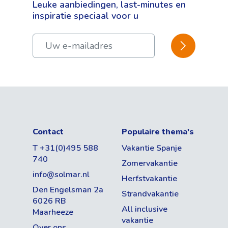
Busvakantie
Fitnessruimte (vanaf 16 jaar) (€)
Leuke aanbiedingen, last-minutes en
Vliegvakantie
Fantastisch
inspiratie speciaal voor u
Spa & Wellness met o.a.
Bus + Solmar care
binnenzwembad, sauna, jacuzzi en
118
reviews
BEVESTIGEN
Vertrekdatum & Reisduur
massages (vanaf 16 jaar) (€)
Datum
WiFi
Internetfaciliteiten
95
% beveelt ons aan
Aantal dagen
Pineda de Mar, Costa Brava, Spanje
Kluisjes
Airco
Iets rustiger gelegen hotel, vlakbij het
Contact
Populaire thema's
centrum
Bezetting
CV
T +31(0)495 588
Vakantie Spanje
Toelichting reviews
Aantal volwassenen
740
Op ca. 200m van het strand
Zomervakantie
Exterieur
Fantastisch
info@solmar.nl
Herfstvakantie
Op ca. 150m van het centrum
62
%
Den Engelsman 2a
Aantal kinderen
Strandvakantie
Zwembad
Goed
33
%
6026 RB
All inclusive
Maarheeze
Jacuzzi
Gemiddeld
vakantie
0
%
Over ons