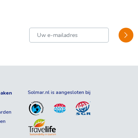
BEVES
Solmar.nl is aangesloten bij
zaken
arden
gen