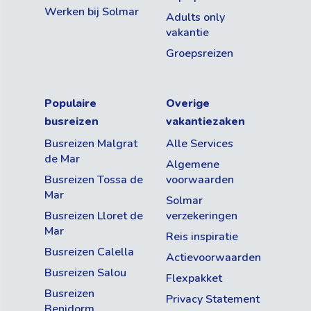
Werken bij Solmar
Adults only
vakantie
Groepsreizen
Populaire
Overige
busreizen
vakantiezaken
Busreizen Malgrat
Alle Services
de Mar
Algemene
Busreizen Tossa de
voorwaarden
Mar
Solmar
Busreizen Lloret de
verzekeringen
Mar
Reis inspiratie
Busreizen Calella
Actievoorwaarden
Busreizen Salou
Flexpakket
Busreizen
Privacy Statement
Benidorm