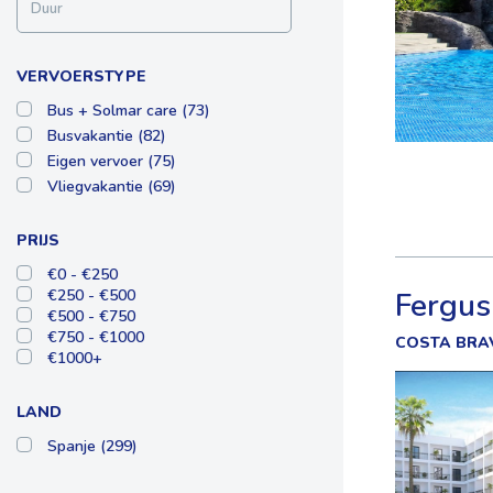
VERVOERSTYPE
Bus + Solmar care (73)
Busvakantie (82)
Eigen vervoer (75)
Vliegvakantie (69)
PRIJS
€0 - €250
€250 - €500
Fergus
€500 - €750
€750 - €1000
COSTA BRAV
€1000+
LAND
Spanje (299)