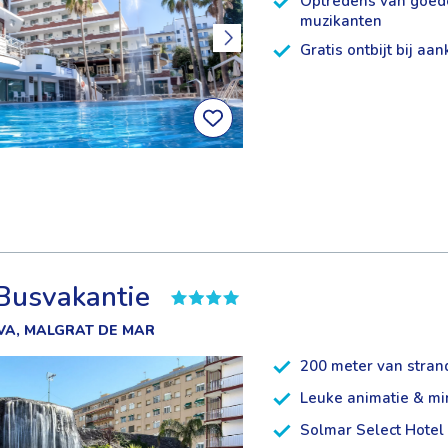
Optredens van goed
muzikanten
Gratis ontbijt bij aa
 Busvakantie
VA, MALGRAT DE MAR
200 meter van stran
Leuke animatie & mi
Solmar Select Hotel