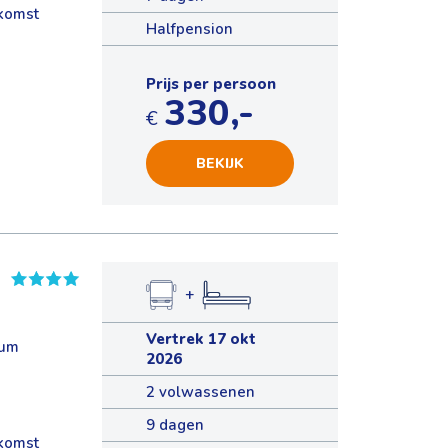
nkomst
Halfpension
Prijs per persoon
330,-
€
BEKIJK
+
Vertrek 17 okt
rum
2026
2 volwassenen
9 dagen
nkomst