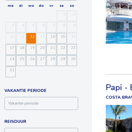
ma
di
wo
do
vr
za
zo
1
2
3
4
5
6
7
8
9
10
11
12
13
14
15
16
17
18
19
20
21
22
23
24
25
26
27
28
29
30
31
Papi -
VAKANTIE PERIODE
COSTA BRA
REISDUUR