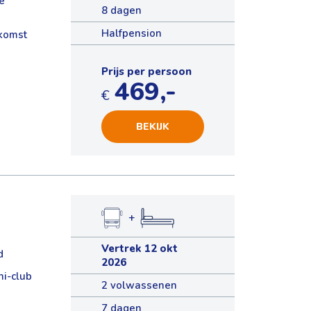
e
8 dagen
Halfpension
nkomst
Prijs per persoon
469,-
€
BEKIJK
+
Vertrek 12 okt
d
2026
ni-club
2 volwassenen
7 dagen