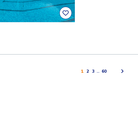
1
2
3
...
60