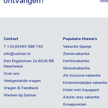
ontvangen?
Fitnessruimte
voo
Vertrekdatum & Reisduur
Spa
Fantastisch
Datum
Jacuzzi
39
reviews
Aantal dagen
Sauna
Contact
Populaire thema's
Speelautomaten
Bezetting
T +31(0)495 588 740
Vakantie Spanje
93
% beveelt ons aan
Wifi
info@solmar.nl
Zomervakantie
Aantal volwassenen
Den Engelsman 2a 6026 RB
Herfstvakantie
Biljart
Maarheeze
Strandvakantie
Aantal kinderen
Over ons
Kluisjes
All inclusive vakantie
Veelgestelde vragen
Kindvriendelijke vakantie
Tossa de Mar is een sfeervol vissersdorpje aan de r
Airco
ANONIEM
Kamertype selectie
Vragen & Feedback
natuur, cultuur en rust samenkomen. Het authentieke 
Hotel met Aquapark
Laatst bijgewerkt:
2 juli 2026
Werken bij Solmar
CV
middeleeuwse centrum maken Tossa de Mar tot een
Adults only vakantie
Aantal kamers
van Catalonië. Hier vindt u geen massatoerisme, ma
8,0
Groepsreizen