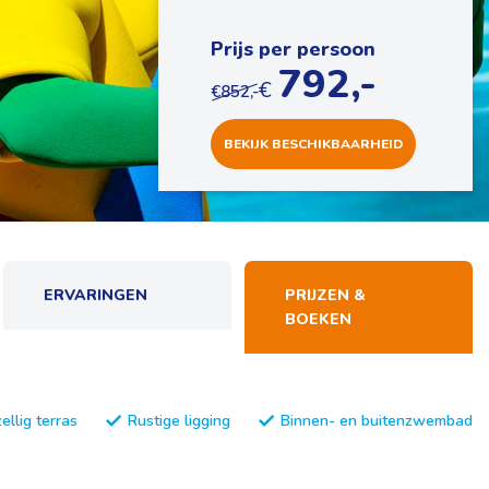
Prijs per persoon
792,-
€
€852,-
BEKIJK
BESCHIKBAARHEID
ERVARINGEN
PRIJZEN &
BOEKEN
ellig terras
Rustige ligging
Binnen- en buitenzwembad