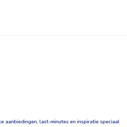
ssa & SPA
Tossa de Mar , Costa Brava, Spanje
Exterieur
Toelichting reviews
Rustig, op een hoek gelegen, modern
n reisduur in en rond uw boeking binnen enkele stappen af
Zwembad met kinderbad
Font"
Terras met ligstoelen
+ Solmar care
Op ca. 700m van het strand
e aanbiedingen, last-minutes en inspiratie speciaal