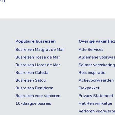
Speeltuintje
r u
Fantastisch
Op ca. 500m van het centrum
Parkeergarage (€) met de
Goed
mogelijkheid voor het opladen van
Gemiddeld
elektrische voertuigen en plug-in
hybrides
Matig
Populaire busreizen
Overige vakantie
Slecht
Busreizen Malgrat de Mar
Alle Services
Busreizen Tossa de Mar
Algemene voorwa
Busreizen Lloret de Mar
Solmar verzekerin
Busreizen Calella
Reis inspiratie
Busreizen Salou
Actievoorwaarden
Busreizen Benidorm
Flexpakket
uige kust van de Costa Brava, waar
karakter, de idyllische baaitjes en het
Busreizen voor senioren
Privacy Statement
 van de meest geliefde badplaatsen
10-daagse busreis
Het Reiswinkeltje
ar juist een ontspannen sfeer met volop
Verloren voorwerp