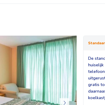
Standaa
De stand
huiselijk
telefoon
uitgerus
gratis t
daarnaas
koelkast