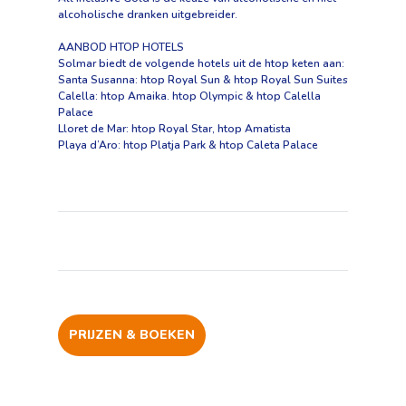
alcoholische dranken uitgebreider.
AANBOD HTOP HOTELS
Solmar biedt de volgende hotels uit de htop keten aan:
Santa Susanna: htop Royal Sun & htop Royal Sun Suites
Calella: htop Amaika. htop Olympic & htop Calella
Palace
Lloret de Mar: htop Royal Star, htop Amatista
Playa d’Aro: htop Platja Park & htop Caleta Palace
PRIJZEN & BOEKEN
Faciliteiten
Ligging
Foto's en video's
Beoordelingen
Prijzen & boeken
H-Top
Royal Star & Spa