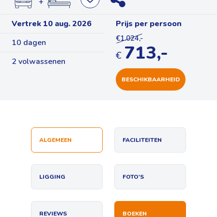
+
Vertrek 10 aug. 2026
Prijs per persoon
€1.024,-
10 dagen
713,-
€
2 volwassenen
BESCHIKBAARHEID
ALGEMEEN
FACILITEITEN
LIGGING
FOTO'S
REVIEWS
BOEKEN