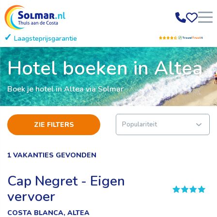
Laagsteprijsgarantie
Gratis annuleren
Hotel boeken in Altea
Boek je hotel in Altea via Solmar
ZIE FILTERS
1 VAKANTIES GEVONDEN
Cap Negret - Eigen
vervoer
COSTA BLANCA, ALTEA