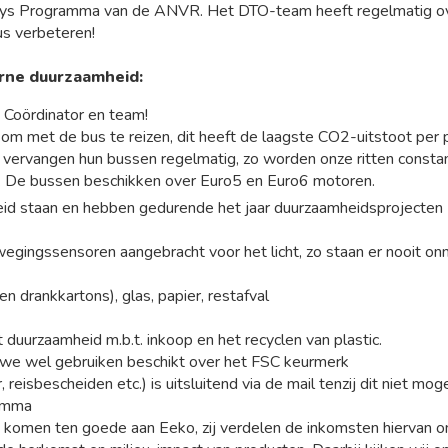
days Programma van de ANVR. Het DTO-team heeft regelmatig ove
us verbeteren!
erne duurzaamheid:
Coördinator en team!
r om met de bus te reizen, dit heeft de laagste CO2-uitstoot per
rvangen hun bussen regelmatig, zo worden onze ritten constant
. De bussen beschikken over Euro5 en Euro6 motoren.
d staan en hebben gedurende het jaar duurzaamheidsprojecten 
egingssensoren aangebracht voor het licht, zo staan er nooit on
n drankkartons), glas, papier, restafval
 duurzaamheid m.b.t. inkoop en het recyclen van plastic.
t we wel gebruiken beschikt over het FSC keurmerk
reisbescheiden etc.) is uitsluitend via de mail tenzij dit niet mogel
ramma
 komen ten goede aan Eeko, zij verdelen de inkomsten hiervan o