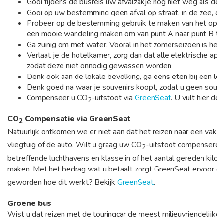
Gooi tijdens de busreis uw afvalzakje nog niet weg als deze
Gooi op uw bestemming geen afval op straat, in de zee, 
Probeer op de bestemming gebruik te maken van het openb
een mooie wandeling maken om van punt A naar punt B
Ga zuinig om met water. Vooral in het zomerseizoen is 
Verlaat je de hotelkamer, zorg dan dat alle elektrische 
zodat deze niet onnodig gewassen worden
Denk ook aan de lokale bevolking, ga eens eten bij een l
Denk goed na waar je souvenirs koopt, zodat u geen souv
Compenseer u CO
-uitstoot via
GreenSeat
. U vult hier
2
CO
Compensatie via GreenSeat
2
Natuurlijk ontkomen we er niet aan dat het reizen naar een 
vliegtuig of de auto. Wilt u graag uw CO
-uitstoot compensere
2
betreffende luchthavens en klasse in of het aantal gereden kil
maken. Met het bedrag wat u betaalt zorgt GreenSeat ervoor 
geworden hoe dit werkt? Bekijk
GreenSeat
.
Groene bus
Wist u dat reizen met de touringcar de meest milieuvriendeli