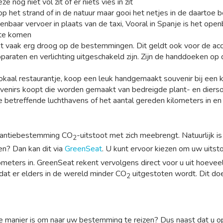
 nog niet vol zit of er niets vies in zit
op het strand of in de natuur maar gooi het netjes in de daartoe
aar vervoer in plaats van de taxi, Vooral in Spanje is het openb
 te komen
het vaak erg droog op de bestemmingen. Dit geldt ook voor de ac
apparaten en verlichting uitgeschakeld zijn. Zijn de handdoeken 
okaal restaurantje, koop een leuk handgemaakt souvenir bij een kl
enirs koopt die worden gemaakt van bedreigde plant- en diersoor
 de betreffende luchthavens of het aantal gereden kilometers in e
vakantiebestemming CO
-uitstoot met zich meebrengt. Natuurlijk i
2
n? Dan kan dit via
GreenSeat
. U kunt ervoor kiezen om uw uitsto
ometers in. GreenSeat rekent vervolgens direct voor u uit hoevee
dat er elders in de wereld minder CO
uitgestoten wordt. Dit doe
2
jke manier is om naar uw bestemming te reizen? Dus naast dat u 