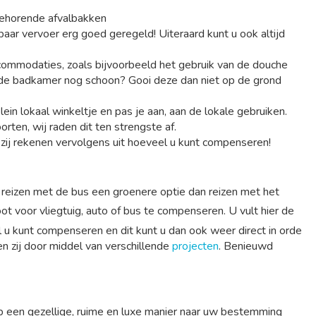
 behorende afvalbakken
aar vervoer erg goed geregeld! Uiteraard kunt u ook altijd
commodaties, zoals bijvoorbeeld het gebruik van de douche
op de badkamer nog schoon? Gooi deze dan niet op de grond
ein lokaal winkeltje en pas je aan, aan de lokale gebruiken.
ten, wij raden dit ten strengste af.
n zij rekenen vervolgens uit hoeveel u kunt compenseren!
s reizen met de bus een groenere optie dan reizen met het
ot voor vliegtuig, auto of bus te compenseren. U vult hier de
l u kunt compenseren en dit kunt u dan ook weer direct in orde
n zij door middel van verschillende
projecten
. Benieuwd
op een gezellige, ruime en luxe manier naar uw bestemming