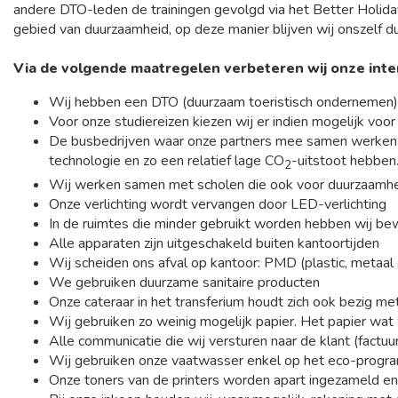
andere DTO-leden de trainingen gevolgd via het Better Holi
gebied van duurzaamheid, op deze manier blijven wij onszelf d
Via de volgende maatregelen verbeteren wij onze int
Wij hebben een DTO (duurzaam toeristisch ondernemen) 
Voor onze studiereizen kiezen wij er indien mogelijk voo
De busbedrijven waar onze partners mee samen werken ve
technologie en zo een relatief lage CO
-uitstoot hebben
2
Wij werken samen met scholen die ook voor duurzaamhei
Onze verlichting wordt vervangen door LED-verlichting
In de ruimtes die minder gebruikt worden hebben wij bew
Alle apparaten zijn uitgeschakeld buiten kantoortijden
Wij scheiden ons afval op kantoor: PMD (plastic, metaal e
We gebruiken duurzame sanitaire producten
Onze cateraar in het transferium houdt zich ook bezig met
Wij gebruiken zo weinig mogelijk papier. Het papier wa
Alle communicatie die wij versturen naar de klant (factuur, 
Wij gebruiken onze vaatwasser enkel op het eco-prog
Onze toners van de printers worden apart ingezameld en