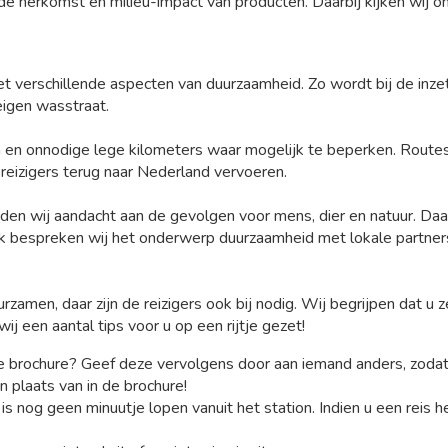
 de herkomst en milieu-impact van producten. Daarbij kijken wij
met verschillende aspecten van duurzaamheid. Zo wordt bij de inz
igen wasstraat.
n en onnodige lege kilometers waar mogelijk te beperken. Routes
 reizigers terug naar Nederland vervoeren.
en wij aandacht aan de gevolgen voor mens, dier en natuur. Daarb
 bespreken wij het onderwerp duurzaamheid met lokale partners,
urzamen, daar zijn de reizigers ook bij nodig. Wij begrijpen dat u 
 een aantal tips voor u op een rijtje gezet!
 brochure? Geef deze vervolgens door aan iemand anders, zodat 
 plaats van in de brochure!
 is nog geen minuutje lopen vanuit het station. Indien u een re