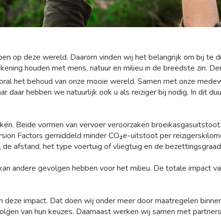
ebben op deze wereld. Daarom vinden wij het belangrijk om bij 
kening houden met mens, natuur en milieu in de breedste zin. Den
vooral het behoud van onze mooie wereld. Samen met onze medewe
ar daar hebben we natuurlijk ook u als reiziger bij nodig. In dit
eken. Beide vormen van vervoer veroorzaken broeikasgasuitstoot.
on Factors gemiddeld minder CO₂e-uitstoot per reizigerskilomet
 de afstand, het type voertuig of vliegtuig en de bezettingsgraad
kan andere gevolgen hebben voor het milieu. De totale impact va
n van deze impact. Dat doen wij onder meer door maatregelen bi
volgen van hun keuzes. Daarnaast werken wij samen met partners 