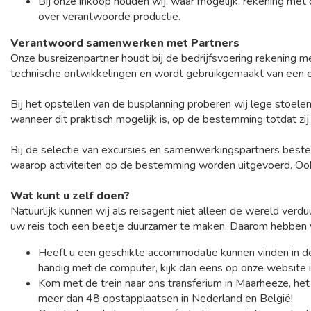
Bij onze inkoop houden wij, waar mogelijk, rekening met
over verantwoorde productie.
Verantwoord samenwerken met Partners
Onze busreizenpartner houdt bij de bedrijfsvoering rekening 
technische ontwikkelingen en wordt gebruikgemaakt van een e
Bij het opstellen van de busplanning proberen wij lege stoele
wanneer dit praktisch mogelijk is, op de bestemming totdat zij
Bij de selectie van excursies en samenwerkingspartners bested
waarop activiteiten op de bestemming worden uitgevoerd. Ook
Wat kunt u zelf doen?
Natuurlijk kunnen wij als reisagent niet alleen de wereld verdu
uw reis toch een beetje duurzamer te maken. Daarom hebben wij
Heeft u een geschikte accommodatie kunnen vinden in de
handig met de computer, kijk dan eens op onze website in
Kom met de trein naar ons transferium in Maarheeze, het
meer dan 48 opstapplaatsen in Nederland en België!