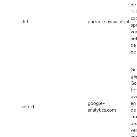
de
"C
co
cfid
partner.sunnycars.nl
sp
vo
he
de
de
Ge
ge
Go
te
ov
google-
en
collect
analytics.com
de
Tr
be
ver
ap