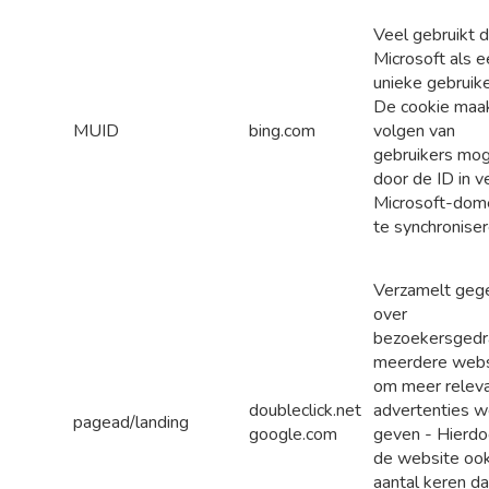
Veel gebruikt 
Microsoft als e
unieke gebruike
De cookie maa
MUID
bing.com
volgen van
gebruikers mog
door de ID in v
Microsoft-dom
te synchroniser
Verzamelt geg
over
bezoekersgedr
meerdere webs
om meer relev
doubleclick.net
advertenties w
pagead/landing
google.com
geven - Hierdo
de website ook
aantal keren da