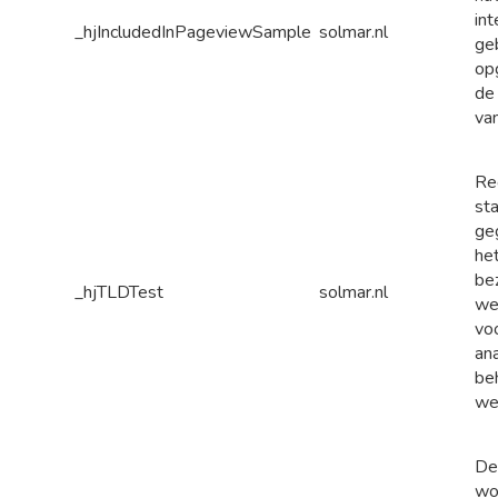
int
_hjIncludedInPageviewSample
solmar.nl
ge
op
de
va
Re
sta
ge
he
be
_hjTLDTest
solmar.nl
we
voo
an
be
we
De
wor