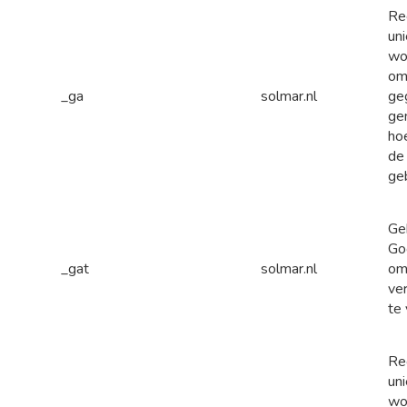
Re
uni
wo
om
_ga
solmar.nl
ge
ge
ho
de
geb
Ge
Go
_gat
solmar.nl
o
ve
te
Re
uni
wo