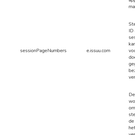
ma
St
ID 
se
ka
sessionPageNumbers
e.issuu.com
voo
do
ge
be
ver
De
wo
om
st
de
het
ver