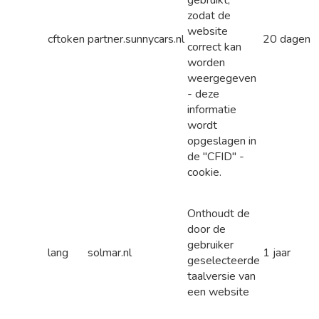
zodat de
website
cftoken
partner.sunnycars.nl
20 dagen
correct kan
worden
weergegeven
- deze
informatie
wordt
opgeslagen in
de "CFID" -
cookie.
Onthoudt de
door de
gebruiker
lang
solmar.nl
1 jaar
geselecteerde
taalversie van
een website