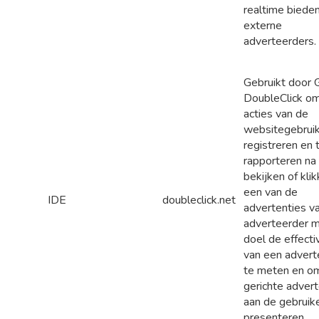
realtime biede
externe
adverteerders.
Gebruikt door 
DoubleClick o
acties van de
websitegebruik
registreren en 
rapporteren na
bekijken of kli
een van de
IDE
doubleclick.net
advertenties v
adverteerder m
doel de effectiv
van een advert
te meten en o
gerichte advert
aan de gebruike
presenteren.