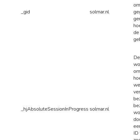
om
_gid
solmar.nl
ge
ge
ho
de
geb
De
wo
om
ho
we
ver
be
bez
_hjAbsoluteSessionInProgress
solmar.nl
wo
do
ee
ID 
zo