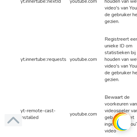
yt.innertube::nextId
youtube.com
houden van we
video's van Yo
de gebruiker h
gezien.
Registreert ee
unieke ID om
statistieken bij
yt.innertube::requests
youtube.com
houden van we
video's van Yo
de gebruiker h
gezien.
Bewaart de
voorkeuren van
yt-remote-cast-
videospeler va
youtube.com
installed
gebruiker met
ingesloten You
video