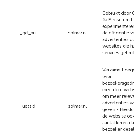
Gebruikt door 
AdSense om t
experimentere
_gcl_au
solmar.nl
de efficiëntie v
advertenties o
websites die h
services gebrui
Verzamelt geg
over
bezoekersgedr
meerdere webs
om meer relev
advertenties w
_uetsid
solmar.nl
geven - Hierdo
de website ook
aantal keren da
bezoeker deze