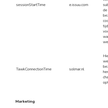
sessionStartTime
e.issuu.com
su
de
be
coo
tij
vo
wa
we
Hi
we
be
TawkConnectionTime
solmar.nl
he
cha
opt
Marketing