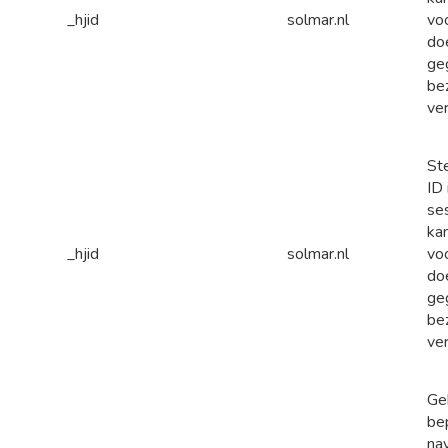
_hjid
solmar.nl
voo
do
ge
be
ver
St
ID 
se
ka
_hjid
solmar.nl
voo
do
ge
be
ver
Ge
be
nav