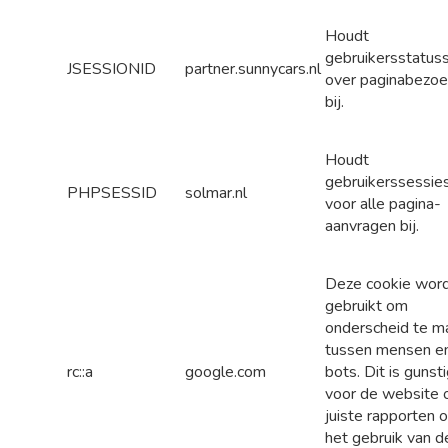
Houdt
gebruikersstatus
JSESSIONID
partner.sunnycars.nl
over paginabezo
bij.
Houdt
gebruikerssessie
PHPSESSID
solmar.nl
voor alle pagina-
aanvragen bij.
Deze cookie wor
gebruikt om
onderscheid te m
tussen mensen e
rc::a
google.com
bots. Dit is gunst
voor de website
juiste rapporten 
het gebruik van d