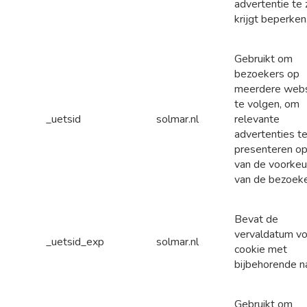
advertentie te 
krijgt beperken
Gebruikt om
bezoekers op
meerdere webs
te volgen, om
_uetsid
solmar.nl
relevante
advertenties t
presenteren op
van de voorkeu
van de bezoeke
Bevat de
vervaldatum vo
_uetsid_exp
solmar.nl
cookie met
bijbehorende n
Gebruikt om