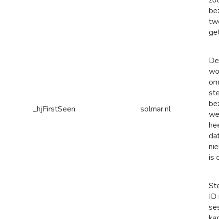
be
tw
get
De
wo
om
ste
be
_hjFirstSeen
solmar.nl
we
hee
dat
ni
is 
St
ID 
se
ka