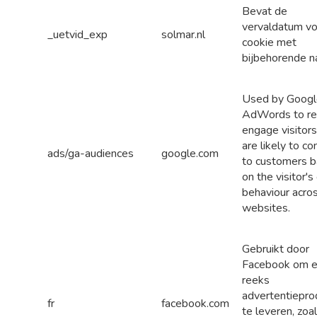
Bevat de
vervaldatum vo
_uetvid_exp
solmar.nl
cookie met
bijbehorende n
Used by Googl
AdWords to re
engage visitors
are likely to co
ads/ga-audiences
google.com
to customers 
on the visitor's
behaviour acro
websites.
Gebruikt door
Facebook om 
reeks
advertentiepro
fr
facebook.com
te leveren, zoa