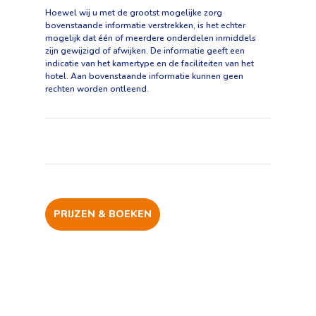
Hoewel wij u met de grootst mogelijke zorg
bovenstaande informatie verstrekken, is het echter
mogelijk dat één of meerdere onderdelen inmiddels
zijn gewijzigd of afwijken. De informatie geeft een
indicatie van het kamertype en de faciliteiten van het
hotel. Aan bovenstaande informatie kunnen geen
rechten worden ontleend.
PRIJZEN & BOEKEN
Faciliteiten
Ligging
Foto's en video's
Beoordelingen
Prijzen & boeken
Best
Maritim
Interieur
Vervoer
+
Vul je voorkeuren voor o.a. reisgezelschap,
Receptie