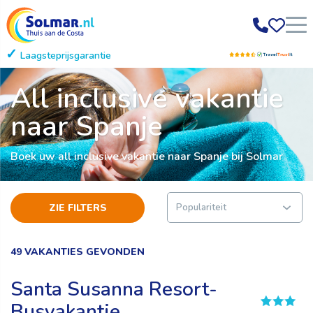
Laagsteprijsgarantie
Gratis annuleren
All inclusive vakantie
naar Spanje
Boek uw all inclusive vakantie naar Spanje bij Solmar
ZIE FILTERS
49 VAKANTIES GEVONDEN
Santa Susanna Resort-
Busvakantie