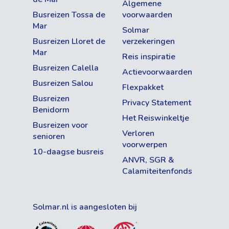
Algemene
Busreizen Tossa de
voorwaarden
Mar
Solmar
Busreizen Lloret de
verzekeringen
Mar
Reis inspiratie
Busreizen Calella
Actievoorwaarden
Busreizen Salou
Flexpakket
Busreizen
Privacy Statement
Benidorm
Het Reiswinkeltje
Busreizen voor
Verloren
senioren
voorwerpen
10-daagse busreis
ANVR, SGR &
Calamiteitenfonds
Solmar.nl is aangesloten bij